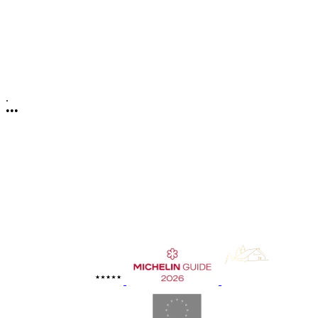
.
•
•
•