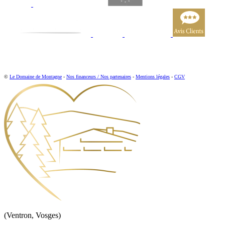
©
Le Domaine de Montagne
-
Nos financeurs / Nos partenaires
-
Mentions légales
-
CGV
(Ventron, Vosges)