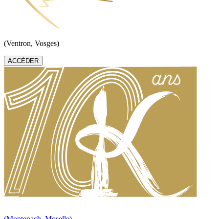
(Ventron, Vosges)
ACCÉDER
(Montenach, Moselle)