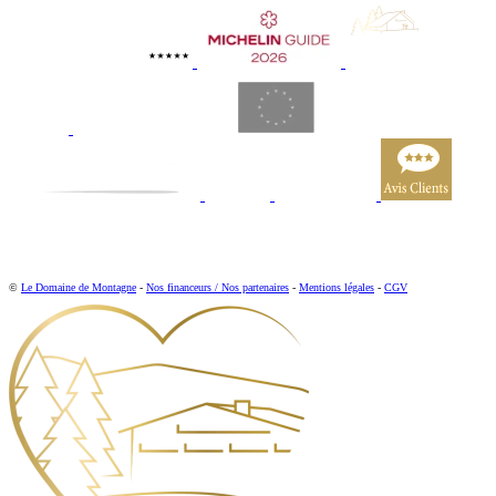
©
Le Domaine de Montagne
-
Nos financeurs / Nos partenaires
-
Mentions légales
-
CGV